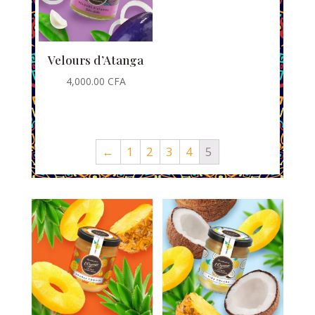
Velours d’Atanga
4,000.00
CFA
←
1
2
3
4
5