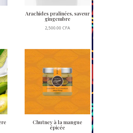
Arachides pralinées, saveur
gingembre
2,500.00
CFA
ère
Chutney à la mangue
épicée