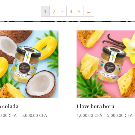
1
2
3
4
5
→
a colada
I love bora bora
0.00
CFA
–
5,000.00
CFA
1,000.00
CFA
–
5,000.00
CFA