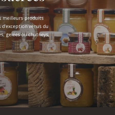
es meilleurs produits
s d’exception venus du
es, gelées ou chutneys,