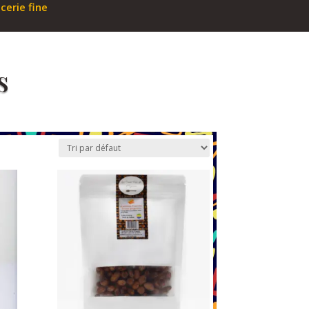
icerie fine
s